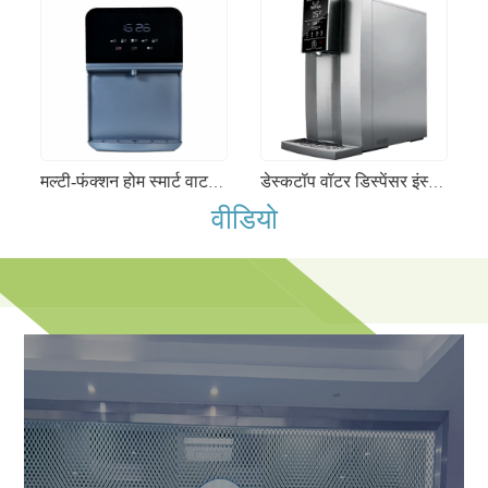
मल्टी-फंक्शन होम स्मार्ट वाटर डिस्पेंसर इंस्टेंट हीटिंग चाइल्ड लॉक कमिंगिंग वॉटर मशीन
डेस्कटॉप वॉटर डिस्पेंसर इंस्टेंट हॉट ड्रिंकिंग मशीन यूवी-स्टरलाइज्ड स्वचालित आरओ वॉटर प्यूरीफायर
वीडियो