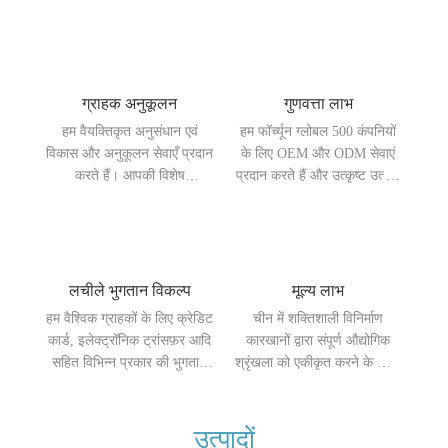
फर्क नहीं पड़ता कि आप किस देश
में किसी भी स्थान पर शीघ्रता से
से हैं, आपको समय पर उत्तर और
पहुंच सके। हम 7 दिनों के भीतर
सहायता मिल सकती है।
डिलीवरी की पेशकश करते हैं और
जल्द से जल्द 25 दिनों के भीतर
गंतव्य बंदरगाह पर पहुंच सकते हैं।
ग्राहक अनुकूलन
गुणवत्ता लाभ
हम वैयक्तिकृत अनुसंधान एवं
हम फॉर्च्यून ग्लोबल 500 कंपनियों
विकास और अनुकूलन सेवाएँ प्रदान
के लिए OEM और ODM सेवाएं
करते हैं। आपकी विशेष
प्रदान करते हैं और उत्कृष्ट उत्पाद
आवश्यकताओं को पूरा करने के लिए
प्रदर्शन का दावा करते हैं। चाहे
उत्पादों को ब्रांड, रंग, कार्यों आदि
डिजाइन के मामले में हो या उत्पादों
सहित आपकी विशिष्ट
में प्रयुक्त सामग्री के मामले में, हम
आवश्यकताओं के अनुसार
अपने साथियों से कहीं आगे हैं।
अनुकूलित किया जाएगा।
लचीले भुगतान विकल्प
मूल्य लाभ
हम वैश्विक ग्राहकों के लिए क्रेडिट
चीन में शक्तिशाली विनिर्माण
कार्ड, इलेक्ट्रॉनिक ट्रांसफ़र आदि
कारखानों द्वारा संपूर्ण औद्योगिक
सहित विभिन्न प्रकार की भुगतान
श्रृंखला को एकीकृत करने के साथ,
विधियाँ प्रदान करते हैं, जिससे
हमारे पास पूरी तरह से मूल्य लाभ है,
आपकी आवश्यकताओं के अनुसार
जिससे उत्पाद गंतव्य बाजारों में
सबसे उपयुक्त भुगतान विधि चुनना
बिक्री चैनल जल्दी से खोलने में
उत्पादों