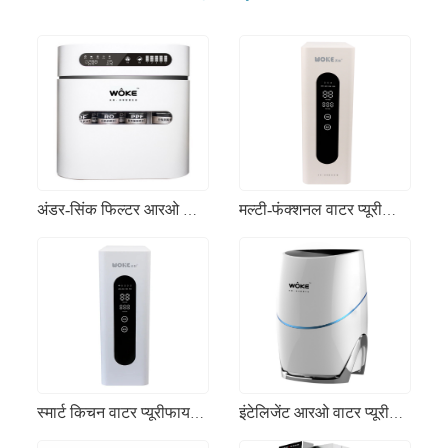
आपके लिए सुविधाजनक हो जाता
सक्षम होते हैं।
है।
अंडर-सिंक फिल्टर आरओ फल और सब्जी शोधन ऊर्जा-कुशल पर्यावरण के अनुकूल जल शोधक
मल्टी-फंक्शनल वाटर प्यूरीफायर आरओ फल और सब्जी धोना स्मार्ट होम वाटर फिल्ट्रेशन मशीन
स्मार्ट किचन वाटर प्यूरीफायर आरओ लीड-फ्री नल स्व-चेंजिंग फिल्टर कारतूस होम वाटर प्यूरीफिकेशन सिस्टम
इंटेलिजेंट आरओ वाटर प्यूरीफायर स्टेनलेस स्टील ऑफिस और कमर्शियल अंडर-सिंक वाटर फिल्ट्रेशन सिस्टम