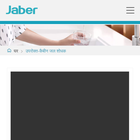
घर
>
उपरोक्त-कैबीन जल शोधक