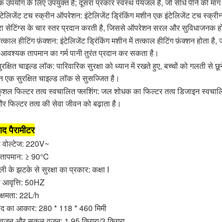
क उपयोग के लिए उपयुक्त है; दूसरा प्रकार स्वस्थ पेयजल है, जो सीधे पीने की मांग
ंटेलिजेंट टच स्क्रीन ऑपरेशन: इंटेलिजेंट ड्रिंकिंग मशीन एक इंटेलिजेंट टच स्क्र
रा सेटिंग्स के चार स्तर प्रदान करती है, जिससे ऑपरेशन सरल और सुविधाजनक ह
त्काल हीटिंग फ़ंक्शन: इंटेलिजेंट ड्रिंकिंग मशीन में तत्काल हीटिंग फ़ंक्शन होता ह
 आवश्यक तापमान का गर्म पानी तुरंत प्रदान कर सकता है।
ुरक्षित चाइल्ड लॉक: पारिवारिक सुरक्षा को ध्यान में रखते हुए, बच्चों को गलती से 
 एक सुरक्षित चाइल्ड लॉक से सुसज्जित है।
कुशल फिल्टर तत्व स्वचालित फ्लशिंग: जल शोधक का फिल्टर तत्व डिजाइन स्वचालि
और फिल्टर तत्व की सेवा जीवन को बढ़ाता है।
पाद पैरामीटर
ड वोल्टेज: 220V~
 तापमान: ≥ 90℃
ी के झटके से सुरक्षा का प्रकार: कक्षा I
ड आवृत्ति: 50HZ
क्षमता: 22L/h
पाद का आकार: 280 * 118 * 460 मिमी
्ध वजन और सकल वजन: 1.95 किग्रा/3 किग्रा