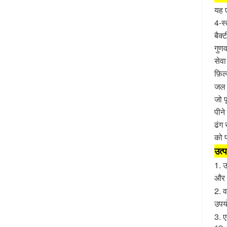
यह 
4-स्
बैक्
गुणव
सेवा
फ़ि
जल श
जो प
पीने
ढंग 
को प
उत्
1. उ
और अ
2. व
उपयो
3. ए