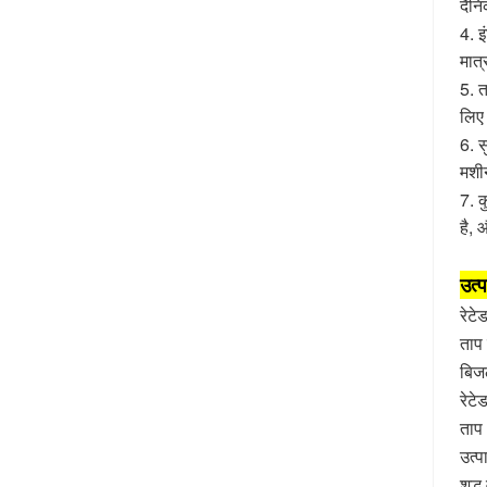
दैनि
4. इ
मात्
5. त
लिए
6. स
मशीन
7. 
है, 
उत्
रेटे
ताप
बिजल
रेटे
ताप 
उत्
शुद