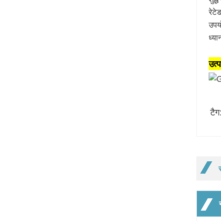
रेट
उपयो
ध्या
उत्
टैग